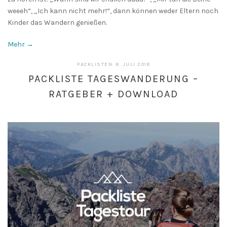
weeeh“, „Ich kann nicht mehr!“, dann können weder Eltern noch
Kinder das Wandern genießen.
Mehr →
13.
PACKLISTEN
·
8. JULI 2018
MAI
PACKLISTE TAGESWANDERUNG –
2019
RATGEBER + DOWNLOAD