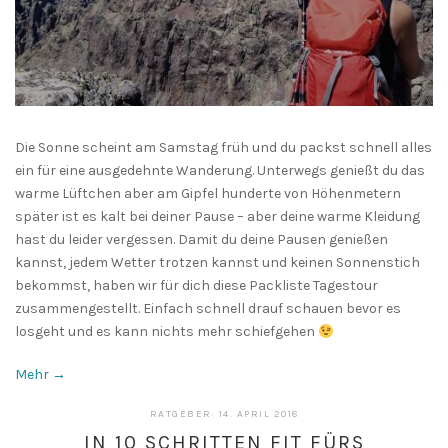
Die Sonne scheint am Samstag früh und du packst schnell alles
ein für eine ausgedehnte Wanderung. Unterwegs genießt du das
warme Lüftchen aber am Gipfel hunderte von Höhenmetern
später ist es kalt bei deiner Pause – aber deine warme Kleidung
hast du leider vergessen. Damit du deine Pausen genießen
kannst, jedem Wetter trotzen kannst und keinen Sonnenstich
bekommst, haben wir für dich diese Packliste Tagestour
zusammengestellt. Einfach schnell drauf schauen bevor es
losgeht und es kann nichts mehr schiefgehen
Mehr →
13.
RATGEBER
·
14. APRIL 2018
MAI
IN 10 SCHRITTEN FIT FÜRS
2019