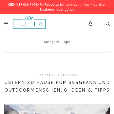
KEIN VERKAUF MEHR - Reststücke nur noch in der Mountain
Boutique in Lenggries
Account
SEA
Kategorie:
Tipps
4.
INSPIRATION
·
3. APRIL 2020
APRIL
OSTERN ZU HAUSE FÜR BERGFANS UND
2020
OUTDOORMENSCHEN: 6 IDEEN & TIPPS