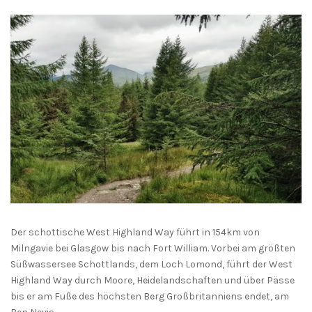
Der schottische West Highland Way führt in 154km von
Milngavie bei Glasgow bis nach Fort William. Vorbei am größten
Süßwassersee Schottlands, dem Loch Lomond, führt der West
Highland Way durch Moore, Heidelandschaften und über Pässe
bis er am Fuße des höchsten Berg Großbritanniens endet, am