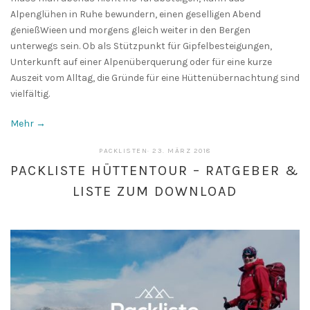
Alpenglühen in Ruhe bewundern, einen geselligen Abend
genießWieen und morgens gleich weiter in den Bergen
unterwegs sein. Ob als Stützpunkt für Gipfelbesteigungen,
Unterkunft auf einer Alpenüberquerung oder für eine kurze
Auszeit vom Alltag, die Gründe für eine Hüttenübernachtung sind
vielfältig.
Mehr →
13.
PACKLISTEN
·
23. MÄRZ 2018
MAI
PACKLISTE HÜTTENTOUR – RATGEBER &
2019
LISTE ZUM DOWNLOAD