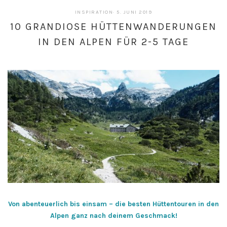
24.
INSPIRATION
·
5. JUNI 2019
FEBRUAR
10 GRANDIOSE HÜTTENWANDERUNGEN
2023
IN DEN ALPEN FÜR 2-5 TAGE
Von abenteuerlich bis einsam – die besten Hüttentouren in den
Alpen ganz nach deinem Geschmack!