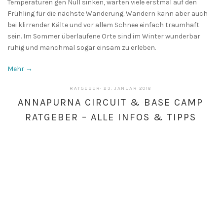
Temperaturen gen Null sinken, warten viele erstmal auf den
Frühling für die nächste Wanderung. Wandern kann aber auch
bei klirrender Kälte und vor allem Schnee einfach traumhaft
sein. Im Sommer überlaufene Orte sind im Winter wunderbar
ruhig und manchmal sogar einsam zu erleben.
Mehr →
13.
RATGEBER
·
23. JANUAR 2018
MAI
ANNAPURNA CIRCUIT & BASE CAMP
2019
RATGEBER – ALLE INFOS & TIPPS