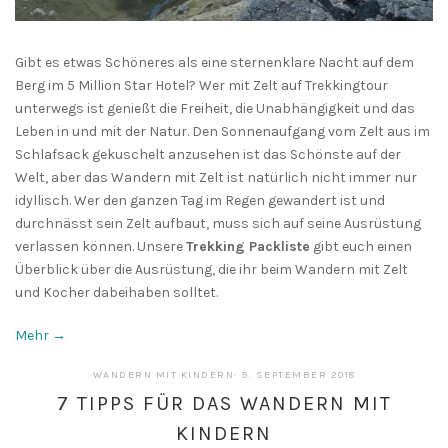
Gibt es etwas Schöneres als eine sternenklare Nacht auf dem
Berg im 5 Million Star Hotel? Wer mit Zelt auf Trekkingtour
unterwegs ist genießt die Freiheit, die Unabhängigkeit und das
Leben in und mit der Natur. Den Sonnenaufgang vom Zelt aus im
Schlafsack gekuschelt anzusehen ist das Schönste auf der
Welt, aber das Wandern mit Zelt ist natürlich nicht immer nur
idyllisch. Wer den ganzen Tag im Regen gewandert ist und
durchnässt sein Zelt aufbaut, muss sich auf seine Ausrüstung
verlassen können. Unsere
Trekking Packliste
gibt euch einen
Überblick über die Ausrüstung, die ihr beim Wandern mit Zelt
und Kocher dabeihaben solltet.
Mehr →
13.
WANDERN MIT KINDERN
·
9. SEPTEMBER 2018
MAI
7 TIPPS FÜR DAS WANDERN MIT
2019
KINDERN