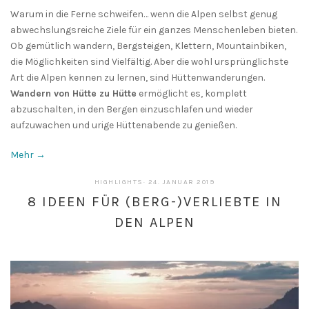
Warum in die Ferne schweifen… wenn die Alpen selbst genug
abwechslungsreiche Ziele für ein ganzes Menschenleben bieten.
Ob gemütlich wandern, Bergsteigen, Klettern, Mountainbiken,
die Möglichkeiten sind Vielfältig. Aber die wohl ursprünglichste
Art die Alpen kennen zu lernen, sind Hüttenwanderungen.
Wandern von Hütte zu Hütte
ermöglicht es, komplett
abzuschalten, in den Bergen einzuschlafen und wieder
aufzuwachen und urige Hüttenabende zu genießen.
Mehr →
17.
HIGHLIGHTS
·
24. JANUAR 2019
JANUAR
8 IDEEN FÜR (BERG-)VERLIEBTE IN
2020
DEN ALPEN