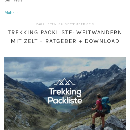
Ben Nevis.
Mehr →
13.
PACKLISTEN
·
26. SEPTEMBER 2018
MAI
TREKKING PACKLISTE: WEITWANDERN
2019
MIT ZELT – RATGEBER + DOWNLOAD