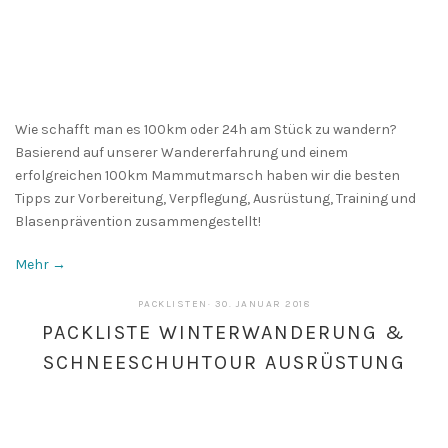
Wie schafft man es 100km oder 24h am Stück zu wandern?
Basierend auf unserer Wandererfahrung und einem
erfolgreichen 100km Mammutmarsch haben wir die besten
Tipps zur Vorbereitung, Verpflegung, Ausrüstung, Training und
Blasenprävention zusammengestellt!
Mehr →
13.
PACKLISTEN
·
30. JANUAR 2018
MAI
PACKLISTE WINTERWANDERUNG &
2019
SCHNEESCHUHTOUR AUSRÜSTUNG