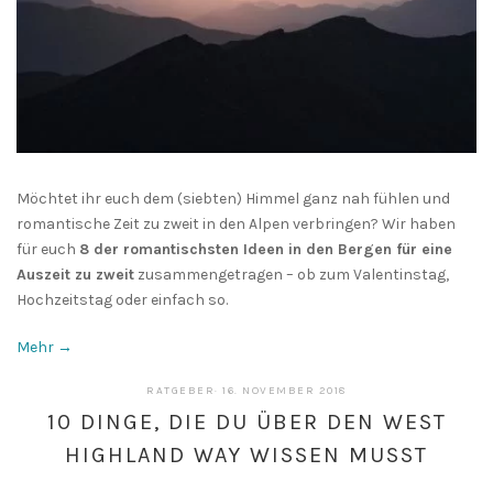
Möchtet ihr euch dem (siebten) Himmel ganz nah fühlen und
romantische Zeit zu zweit in den Alpen verbringen? Wir haben
für euch
8 der romantischsten Ideen in den Bergen für eine
Auszeit zu zweit
zusammengetragen – ob zum Valentinstag,
Hochzeitstag oder einfach so.
Mehr →
13.
RATGEBER
·
16. NOVEMBER 2018
MAI
10 DINGE, DIE DU ÜBER DEN WEST
2019
HIGHLAND WAY WISSEN MUSST