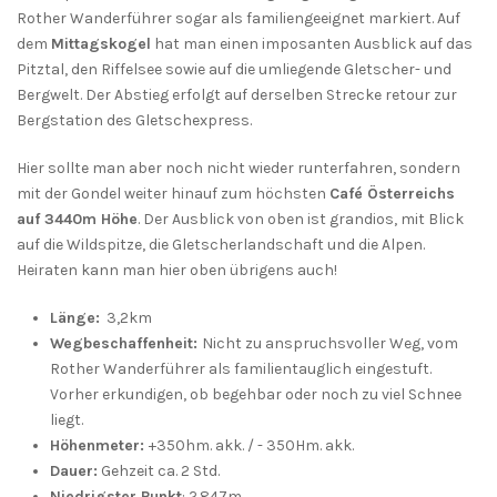
Rother Wanderführer sogar als familiengeeignet markiert. Auf
dem
Mittagskogel
hat man einen imposanten Ausblick auf das
Pitztal, den Riffelsee sowie auf die umliegende Gletscher- und
Bergwelt. Der Abstieg erfolgt auf derselben Strecke retour zur
Bergstation des Gletschexpress.
Hier sollte man aber noch nicht wieder runterfahren, sondern
mit der Gondel weiter hinauf zum höchsten
Café Österreichs
auf 3440m Höhe
. Der Ausblick von oben ist grandios, mit Blick
auf die Wildspitze, die Gletscherlandschaft und die Alpen.
Heiraten kann man hier oben übrigens auch!
Länge:
3,2km
Wegbeschaffenheit:
Nicht zu anspruchsvoller Weg, vom
Rother Wanderführer als familientauglich eingestuft.
Vorher erkundigen, ob begehbar oder noch zu viel Schnee
liegt.
Höhenmeter:
+350hm. akk. / - 350Hm. akk.
Dauer:
Gehzeit ca. 2 Std.
Niedrigster Punkt
: 2.847m