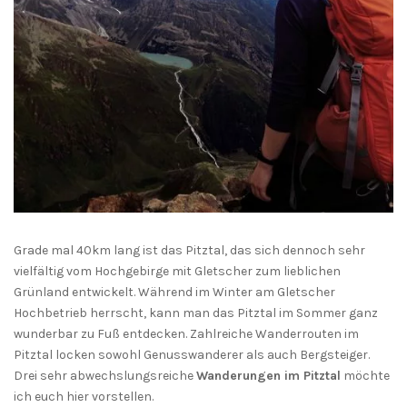
Grade mal 40km lang ist das Pitztal, das sich dennoch sehr
vielfältig vom Hochgebirge mit Gletscher zum lieblichen
Grünland entwickelt. Während im Winter am Gletscher
Hochbetrieb herrscht, kann man das Pitztal im Sommer ganz
wunderbar zu Fuß entdecken. Zahlreiche Wanderrouten im
Pitztal locken sowohl Genusswanderer als auch Bergsteiger.
Drei sehr abwechslungsreiche
Wanderungen im Pitztal
möchte
ich euch hier vorstellen.