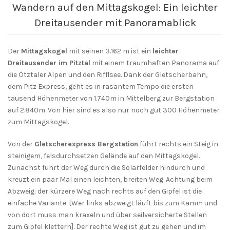
Wandern auf den Mittagskogel: Ein leichter
Dreitausender mit Panoramablick
Der
Mittagskogel
mit seinen 3.162 m ist ein
leichter
Dreitausender im Pitztal
mit einem traumhaften Panorama auf
die Ötztaler Alpen und den Rifflsee. Dank der Gletscherbahn,
dem Pitz Express, geht es in rasantem Tempo die ersten
tausend Höhenmeter von 1.740m in Mittelberg zur Bergstation
auf 2.840m. Von hier sind es also nur noch gut 300 Höhenmeter
zum Mittagskogel.
Von der
Gletscherexpress Bergstation
führt rechts ein Steig in
steinigem, felsdurchsetzen Gelände auf den Mittagskogel.
Zunächst führt der Weg durch die Solarfelder hindurch und
kreuzt ein paar Mal einen leichten, breiten Weg. Achtung beim
Abzweig: der kürzere Weg nach rechts auf den Gipfel ist die
einfache Variante. [Wer links abzweigt läuft bis zum Kamm und
von dort muss man kraxeln und über seilversicherte Stellen
zum Gipfel klettern]. Der rechte Weg ist gut zu gehen und im