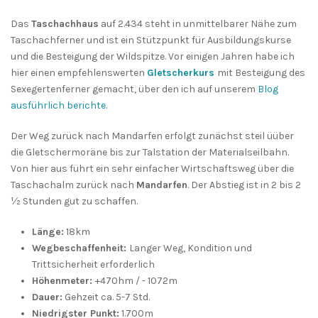
Das
Taschachhaus
auf 2.434 steht in unmittelbarer Nähe zum
Taschachferner und ist ein Stützpunkt für Ausbildungskurse
und die Besteigung der Wildspitze. Vor einigen Jahren habe ich
hier einen empfehlenswerten
Gletscherkurs
mit Besteigung des
Sexegertenferner gemacht, über den ich auf unserem
Blog
ausführlich berichte
.
Der Weg zurück nach Mandarfen erfolgt zunächst steil üüber
die Gletschermoräne bis zur Talstation der Materialseilbahn.
Von hier aus führt ein sehr einfacher Wirtschaftsweg über die
Taschachalm zurück nach
Mandarfen
. Der Abstieg ist in 2 bis 2
½ Stunden gut zu schaffen.
Länge:
18km
Wegbeschaffenheit:
Langer Weg, Kondition und
Trittsicherheit erforderlich
Höhenmeter:
+470hm / - 1072m
Dauer:
Gehzeit ca. 5-7 Std.
Niedrigster Punkt:
1.700m