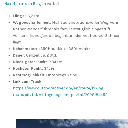
Heiraten in den Bergen
vorbei!
Länge:
3,2km
Wegbeschaffenheit:
Nicht zu anspruchsvoller Weg, vom
Rother Wanderführer als familientauglich eingestuft.
Vorher erkundigen, ob begehbar oder noch zu viel Schnee
liegt.
Höhenmeter:
+350hm. akk. / - 350Hm. akk.
Dauer:
Gehzeit ca. 2 Std.
Niedrigster Punkt
: 2.847m
Höchster Punkt:
3.159m
Rastmöglichkeit:
Unterwegs keine
Link zum Track:
https://www.outdooractive.com/en/route/hiking-
route/pitztal/mittagskogel-im-pitztal/202818445/