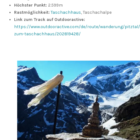
Höchster Punkt:
2.599m
Rastmöglichkeit:
Taschachhaus
, Taschachalpe
Link zum Track auf Outdooractive:
https://www.outdooractive.com/de/route/wanderung/pitztal
zum-taschachhaus/202819428/