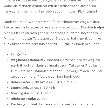
Alpen ist ein beliebtes Ausflugsziel in den Sommermonaten,
wobei die meisten Wanderer mit der Rifflseebahn auffahren.
Inzwischen kann man hier oben sogar mit dem Floß fahren!
Nach der Pause wandern wir auf sehr einfachem Weg um den
See herum und steigen dann an der Kreuzung zur
Taschach Alpe
hinab. Hier kann man ganz wunderbar einkehren, bevor es in 10
Minuten hinab zur Talstation der Gletscherbahn geht. Von hier
aus entweder mit dem Bus oder zu Fuß zurück nach Großlehn.
Länge:
11km
Wegbeschaffenheit:
Zunächst einfacher, breiter Weg bis
nach Hirschtal, dann schmaler, zum Teil steiler Pfad bis
zum Riffel See. Danach einfacher Rundweg um den See und
wieder schmaler Pfad bis zur Taschach Alpe.
Höhenmeter:
+710 hm. akk. / - 470 Hm. akk.
Dauer:
Gehzeit ca. 4h30 – 5h
Niedrigster Punkt
: 1.572m
Höchster Punkt:
2.279m
Rastmöglichkeit:
Hütten am Riffelsee, Taschachalpe