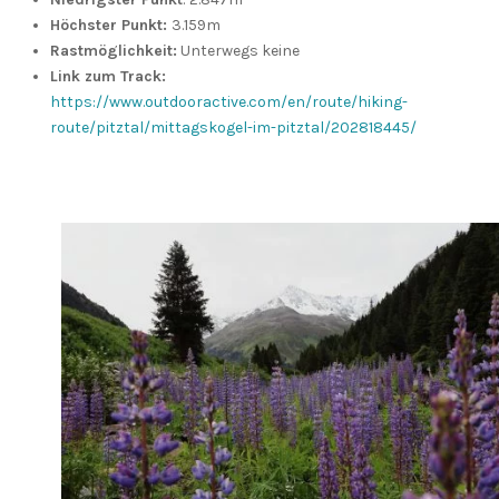
Höchster Punkt:
3.159m
Rastmöglichkeit:
Unterwegs keine
Link zum Track:
https://www.outdooractive.com/en/route/hiking-
route/pitztal/mittagskogel-im-pitztal/202818445/