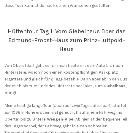
diese Tour kannst du nach deinen Wünschen gestalten!
Hüttentour Tag 1: Vom Giebelhaus über das
Edmund-Probst-Haus zum Prinz-Luitpold-
Haus
Von Oberstdorf geht es für mich heute mit dem Auto bis nach
Hinterstein
, wo ich noch einen kostenpflichtigen Parkplatz
ergattere und gleich für 2 Tage bezahle. Dann aber ab in den Bus,
der mich bis zum Ende des Hintersteiner Tales, zum
Giebelhaus
,
bringt.
Meine heutige lange Tour (auch auf zwei Tage aufteilbar!) startet
auf 1068m Höhe erst einmal gemütlich auf einem Fahrweg ins
Obertal bis zu
Untere Wengen-Alpe.
Ab hier ist der bequeme Teil
des Tages vorbei, der Fahrweg geht in einen schmalen
Trampelpfad über und führt mich zunächst über Almwiesen