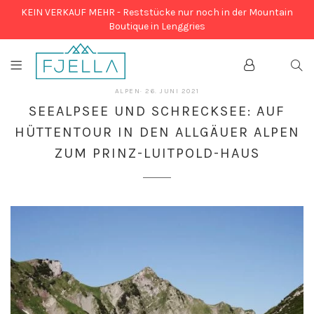
KEIN VERKAUF MEHR - Reststücke nur noch in der Mountain
Boutique in Lenggries
Account
SEA
26.
ALPEN
·
26. JUNI 2021
JUNI
SEEALPSEE UND SCHRECKSEE: AUF
2021
HÜTTENTOUR IN DEN ALLGÄUER ALPEN
ZUM PRINZ-LUITPOLD-HAUS