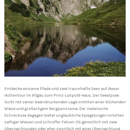
Entdecke einsame Pfade und zwei traumhafte Seen auf dieser
Hüttentour im Allgäu zum Prinz-Luitpold-Haus. Der Seealpsee
lockt mit seiner beeindruckenden Lage inmitten einer blühenden
Wiese und großartigem Bergpanorama. Der malerische
Schrecksee dagegen bietet unglaubliche Spiegelungen inmitten
saftiger Wiesen und schroffer Felsen. Ob gemütlich mit zwei
Übernachtungen oder eher sportlich mit einer Übernachtung,