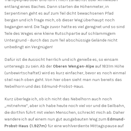
entlang eines Baches. Dann starten die Höhenmeter, in
Serpentinen geht es auf zum Teil dicht bewachsenen Pfad
bergan und ich frage mich, ob dieser Weg überhaupt noch
begangen wird. Die Tage zuvor hatte es viel geregnet und so sind
Teile des Weges eine kleine Rutschpartie auf schlammigem
Untergrund - durch das zum Teil abschüssige Gelände nicht
unbedingt ein Vergnügen!
Dafür ist die Aussicht herrlich und ich genieße es, so einsam
unterwegs zu sein. Ab der
Oberen Wengen-Alpe
auf 1831m Höhe
(unbewirtschaftet) wird es kurz einfacher, bevor es noch einmal
steil nach oben geht. Von hier oben sieht man nun bereits das
Nebelhorn und das Edmund-Probst-Haus.
Kurz überlege ich, ob ich nicht das Nebelhorn auch noch
„mitnehme“, aber ich habe heute noch viel vor und die Seilbahn,
die dorthin führt mit vielen Menschen, schreckt mich ab. Daher
wandere ich auf einem nun gut ausgebauten Weg zum
Edmund-
Probst-Haus (1.927m)
für eine wohlverdiente Mittagspause auf