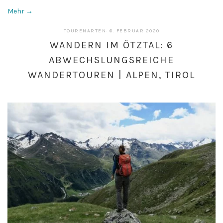
Mehr →
6.
TOURENARTEN
·
6. FEBRUAR 2020
FEBRUAR
WANDERN IM ÖTZTAL: 6
2020
ABWECHSLUNGSREICHE
WANDERTOUREN | ALPEN, TIROL