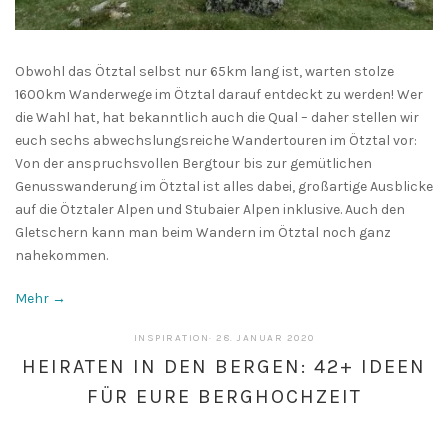
Obwohl das Ötztal selbst nur 65km lang ist, warten stolze
1600km Wanderwege im Ötztal darauf entdeckt zu werden! Wer
die Wahl hat, hat bekanntlich auch die Qual – daher stellen wir
euch sechs abwechslungsreiche Wandertouren im Ötztal vor:
Von der anspruchsvollen Bergtour bis zur gemütlichen
Genusswanderung im Ötztal ist alles dabei, großartige Ausblicke
auf die Ötztaler Alpen und Stubaier Alpen inklusive. Auch den
Gletschern kann man beim Wandern im Ötztal noch ganz
nahekommen.
Mehr →
10.
INSPIRATION
·
28. JANUAR 2020
FEBRUAR
HEIRATEN IN DEN BERGEN: 42+ IDEEN
2020
FÜR EURE BERGHOCHZEIT