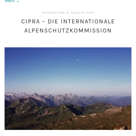
Mehr →
14.
INSPIRATION
·
8. AUGUST 2019
AUGUST
CIPRA – DIE INTERNATIONALE
2019
ALPENSCHUTZKOMMISSION