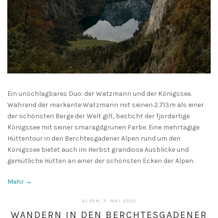
Ein unschlagbares Duo: der Watzmann und der Königssee.
Während der markante Watzmann mit seinen 2.713m als einer
der schönsten Berge der Welt gilt, besticht der fjordartige
Königssee mit seiner smaragdgrünen Farbe. Eine mehrtägige
Hüttentour in den Berchtesgadener Alpen rund um den
Königssee bietet auch im Herbst grandiose Ausblicke und
gemütliche Hütten an einer der schönsten Ecken der Alpen.
Mehr →
7.
ALPEN
·
7. MAI 2020
MAI
WANDERN IN DEN BERCHTESGADENER
2020