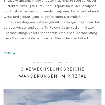
Entdecke einsame Pfade und zwei traumhafte Seen auf dieser
Hüttentour im Allgäu zum Prinz-Luitpold-Haus. Der Seealpsee
lockt mit seiner beeindruckenden Lage inmitten einer blühenden
Wiese und großartigem Bergpanorama. Der malerische
Schrecksee dagegen bietet unglaubliche Spiegelungen inmitten
saftiger Wiesen und schroffer Felsen. Ob gemütlich mit zwei
Übernachtungen oder eher sportlich mit einer Übernachtung,
diese Tour kannst du nach deinen Wünschen gestalten!
Mehr →
20.
TOURENARTEN
·
1. APRIL 2021
APRIL
3 ABWECHSLUNGSREICHE
2021
WANDERUNGEN IM PITZTAL