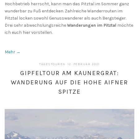
Hochbetrieb herrscht, kann man das Pitztal im Sommer ganz
wunderbar zu Fuß entdecken. Zahlreiche Wanderrouten im
Pitztal locken sowohl Genusswanderer als auch Bergsteiger.
Drei sehr abwechslungsreiche
Wanderungen im Pitztal
möchte
ich euch hier vorstellen.
Mehr →
5.
TAGESTOUREN
·
12. FEBRUAR 2021
MÄRZ
GIPFELTOUR AM KAUNERGRAT:
2021
WANDERUNG AUF DIE HOHE AIFNER
SPITZE