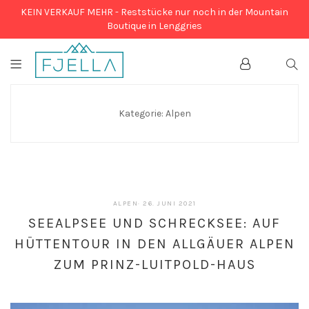
KEIN VERKAUF MEHR - Reststücke nur noch in der Mountain
Boutique in Lenggries
Account
SEA
Kategorie:
Alpen
26.
ALPEN
·
26. JUNI 2021
JUNI
SEEALPSEE UND SCHRECKSEE: AUF
2021
HÜTTENTOUR IN DEN ALLGÄUER ALPEN
ZUM PRINZ-LUITPOLD-HAUS