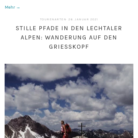
Mehr →
26.
TOURENARTEN
·
26. JANUAR 2021
JANUAR
STILLE PFADE IN DEN LECHTALER
2021
ALPEN: WANDERUNG AUF DEN
GRIESSKOPF