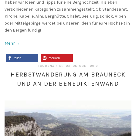
haben wir Ideen und Tipps für eine Berghochzeit in sieben
verschiedenen Kategorien zusammengestellt. Ob Standesamt,
Kirche, Kapelle, Alm, Berghütte, Chalet, See, urig, schick, Alpen
oder Mittelgebirge, werdet bei unseren Ideen für eure Hochzeit in
den Bergen fündig!
Mehr →
teilen
merken
22.
TOURENARTEN
·
22. OKTOBER 2019
OKTOBER
HERBSTWANDERUNG AM BRAUNECK
2019
UND AN DER BENEDIKTENWAND