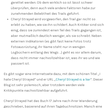
gerettet werden. Ob dem wirklich so ist lässt schwer
überprüfen, denn auch viele andere Faktoren habe zur
zunehmenden Beliebtheit des Trails geführt.
Cheryl Strayed wird vorgeworfen, den Trail gar nicht so
erlebt zu haben, wie sie ihn schildert. Auch Kritiker sind sich
einig, dass sie zumindest einen Teil des Trails gegangen ist,
aber mutmaßlich deutlich weniger, als sie schreibt. Neben
externen Indikatoren (es gibt fast keine Fotos trotz
Fotoausrüstung, ihr Name steht nur in wenigen
Logbüchern entlang des Wegs …) geht es vor allem darum,
dass nicht immer nachvollziehbar ist, was ihr wo und wie
passiert ist.
Es gibt sogar eine Internetseite dazu, mit dem schönen Titel „I
hate Cheryl Strayed“ und er URL „
Cheryl Strayed is a liar
“. Dieser
Blog ist sehr polemisch, aber trotzdem werden viele
Kritikpunkte nachvollziehbar aufgeführt.
Cheryl Strayed hat das Buch 17 Jahre nach ihrer Wanderung
geschrieben, basierend auf ihren Tagebuchnotizen. Manch eine