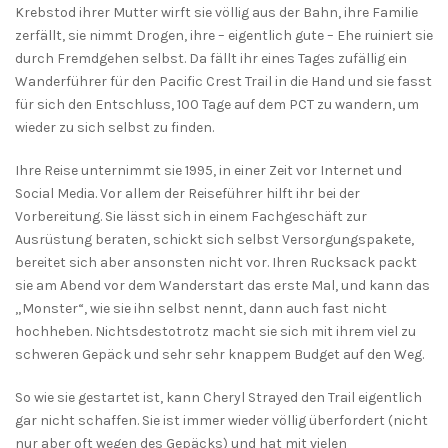
Krebstod ihrer Mutter wirft sie völlig aus der Bahn, ihre Familie
zerfällt, sie nimmt Drogen, ihre – eigentlich gute – Ehe ruiniert sie
durch Fremdgehen selbst. Da fällt ihr eines Tages zufällig ein
Wanderführer für den Pacific Crest Trail in die Hand und sie fasst
für sich den Entschluss, 100 Tage auf dem PCT zu wandern, um
wieder zu sich selbst zu finden.
Ihre Reise unternimmt sie 1995, in einer Zeit vor Internet und
Social Media. Vor allem der Reiseführer hilft ihr bei der
Vorbereitung. Sie lässt sich in einem Fachgeschäft zur
Ausrüstung beraten, schickt sich selbst Versorgungspakete,
bereitet sich aber ansonsten nicht vor. Ihren Rucksack packt
sie am Abend vor dem Wanderstart das erste Mal, und kann das
„Monster“, wie sie ihn selbst nennt, dann auch fast nicht
hochheben. Nichtsdestotrotz macht sie sich mit ihrem viel zu
schweren Gepäck und sehr sehr knappem Budget auf den Weg.
So wie sie gestartet ist, kann Cheryl Strayed den Trail eigentlich
gar nicht schaffen. Sie ist immer wieder völlig überfordert (nicht
nur aber oft wegen des Gepäcks) und hat mit vielen