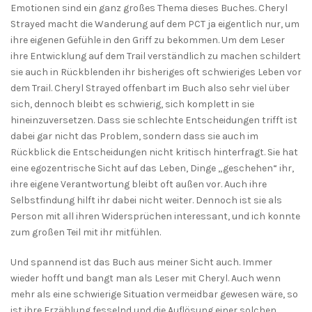
Emotionen sind ein ganz großes Thema dieses Buches. Cheryl
Strayed macht die Wanderung auf dem PCT ja eigentlich nur, um
ihre eigenen Gefühle in den Griff zu bekommen. Um dem Leser
ihre Entwicklung auf dem Trail verständlich zu machen schildert
sie auch in Rückblenden ihr bisheriges oft schwieriges Leben vor
dem Trail. Cheryl Strayed offenbart im Buch also sehr viel über
sich, dennoch bleibt es schwierig, sich komplett in sie
hineinzuversetzen. Dass sie schlechte Entscheidungen trifft ist
dabei gar nicht das Problem, sondern dass sie auch im
Rückblick die Entscheidungen nicht kritisch hinterfragt. Sie hat
eine egozentrische Sicht auf das Leben, Dinge „geschehen“ ihr,
ihre eigene Verantwortung bleibt oft außen vor. Auch ihre
Selbstfindung hilft ihr dabei nicht weiter. Dennoch ist sie als
Person mit all ihren Widersprüchen interessant, und ich konnte
zum großen Teil mit ihr mitfühlen.
Und spannend ist das Buch aus meiner Sicht auch. Immer
wieder hofft und bangt man als Leser mit Cheryl. Auch wenn
mehr als eine schwierige Situation vermeidbar gewesen wäre, so
ist ihre Erzählung fesselnd und die Auflösung einer solchen