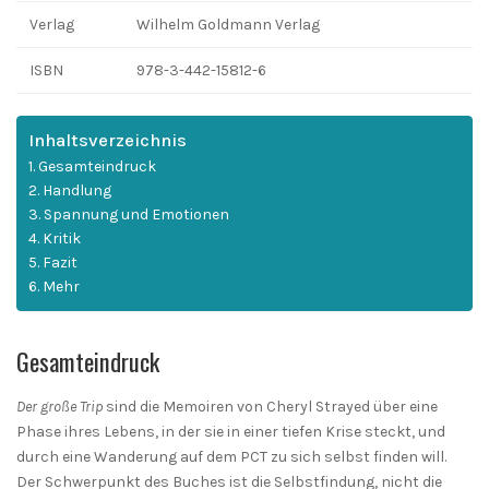
Verlag
Wilhelm Goldmann Verlag
ISBN
978-3-442-15812-6
Inhaltsverzeichnis
Gesamteindruck
Handlung
Spannung und Emotionen
Kritik
Fazit
Mehr
Gesamteindruck
Der große Trip
sind die Memoiren von Cheryl Strayed über eine
Phase ihres Lebens, in der sie in einer tiefen Krise steckt, und
durch eine Wanderung auf dem PCT zu sich selbst finden will.
Der Schwerpunkt des Buches ist die Selbstfindung, nicht die